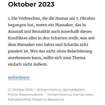
Oktober 2023
1. Die Verbrechen, die die Hamas am 7. Oktober
begangen hat, waren ein Massaker, das in
Ausmaß und Brutalität auch innerhalb dieses
Konfliktes alles in den Schatten stellt, was seit
dem Massaker von Sabra und Schatila 1982
passiert ist. Wer das nicht ohne Relativierung
anerkennen kann, sollte sich zum Thema
einfach nicht äußern.
„10 Punkte zur Debatte um das Massaker vom 7. Ok
weiterlesen
Veröffentlicht
Kategorien
21. Oktober 2023
Antisemitismus
,
Islamdebatten
,
am
Schlagwörter
Politik
,
Rassismuskritik
Antisemitismus
,
Hamas
,
Israel
,
Nahostkonflikt
,
Palästina
,
Rassismus