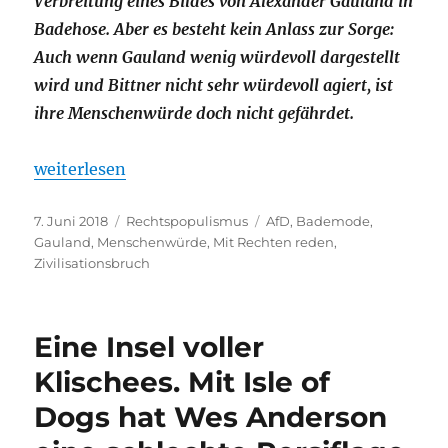
Verbreitung eines Bildes von Alexander Gauland in
Badehose. Aber es besteht kein Anlass zur Sorge:
Auch wenn Gauland wenig würdevoll dargestellt
wird und Bittner nicht sehr würdevoll agiert, ist
ihre Menschenwürde doch nicht gefährdet.
„Aber wir sind doch alle ratlos! Über den wenig w
weiterlesen
Veröffentlicht
Kategorien
Schlagwörter
7. Juni 2018
Rechtspopulismus
AfD
,
Bademode
,
am
Gauland
,
Menschenwürde
,
Mit Rechten reden
,
Zivilisationsbruch
Eine Insel voller
Klischees. Mit Isle of
Dogs hat Wes Anderson