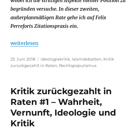
wobei ich die strittigen Aspekte meiner Position zu
begründen versuche. In dieser zweiten,
außerplanmäßigen Rate gehe ich auf Felix
Perreforts Zitationspraxis ein.
„Kritik zurückgezahlt in Raten #2 – Sonderzahlung
weiterlesen
Veröffentlicht
Kategorien
23. Juni 2018
Ideologiekritik
,
Islamdebatten
,
Kritik
am
zurückgezahlt in Raten
,
Rechtspopulismus
Kritik zurückgezahlt in
Raten #1 – Wahrheit,
Vernunft, Ideologie und
Kritik