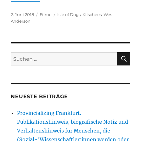
Veröffentlicht
Kategorien
Schlagwörter
2. Juni 2018
Filme
Isle of Dogs
,
Klischees
,
Wes
am
Anderson
SU
Suche
nach:
NEUESTE BEITRÄGE
Provincializing Frankfurt.
Publikationshinweis, biografische Notiz und
Verhaltenshinweis für Menschen, die
(Sozial-)Wissenschaftler:innen werden oder