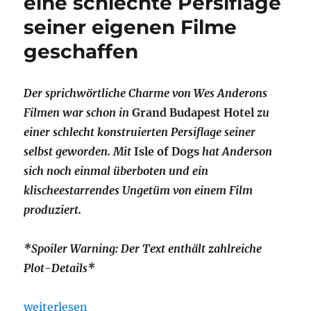
eine schlechte Persiflage
seiner eigenen Filme
geschaffen
Der sprichwörtliche Charme von Wes Anderons
Filmen war schon in
Grand Budapest Hotel
zu
einer schlecht konstruierten Persiflage seiner
selbst geworden. Mit
Isle of Dogs
hat Anderson
sich noch einmal überboten und ein
klischeestarrendes Ungetüm von einem Film
produziert.
*Spoiler Warning: Der Text enthält zahlreiche
Plot-Details*
„Eine Insel voller Klischees. Mit Isle of Dogs hat W
weiterlesen