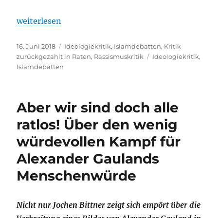
„Kritik zurückgezahlt in Raten #1 – Wahrheit, Vernu
weiterlesen
Veröffentlicht
Kategorien
16. Juni 2018
Ideologiekritik
,
Islamdebatten
,
Kritik
am
Schlagwörter
zurückgezahlt in Raten
,
Rassismuskritik
Ideologiekritik
,
Islamdebatten
Aber wir sind doch alle
ratlos! Über den wenig
würdevollen Kampf für
Alexander Gaulands
Menschenwürde
Nicht nur Jochen Bittner zeigt sich empört über die