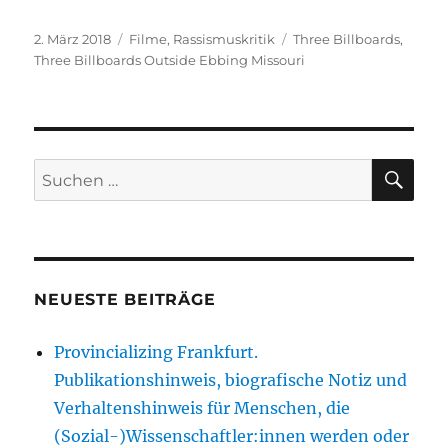
Veröffentlicht
Kategorien
Schlagwörter
2. März 2018
Filme
,
Rassismuskritik
Three Billboards
,
am
Three Billboards Outside Ebbing Missouri
SU
Suche
nach:
NEUESTE BEITRÄGE
Provincializing Frankfurt.
Publikationshinweis, biografische Notiz und
Verhaltenshinweis für Menschen, die
(Sozial-)Wissenschaftler:innen werden oder