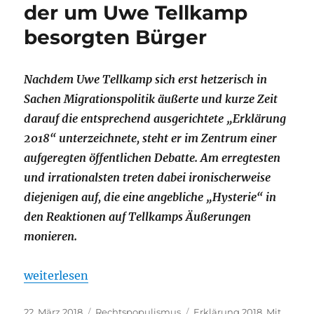
der um Uwe Tellkamp
besorgten Bürger
Nachdem Uwe Tellkamp sich erst hetzerisch in
Sachen Migrationspolitik äußerte und kurze Zeit
darauf die entsprechend ausgerichtete „Erklärung
2018“ unterzeichnete, steht er im Zentrum einer
aufgeregten öffentlichen Debatte. Am erregtesten
und irrationalsten treten dabei ironischerweise
diejenigen auf, die eine angebliche „Hysterie“ in
den Reaktionen auf Tellkamps Äußerungen
monieren.
„Wer ist „hysterisch“? Über die rege Phantasie de
weiterlesen
Veröffentlicht
Kategorien
Schlagwörter
22. März 2018
Rechtspopulismus
Erklärung 2018
,
Mit