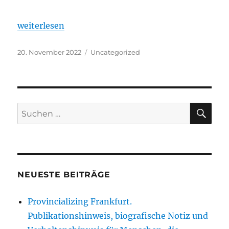
„Sklaverei ist nicht gleich Sklaverei, Freiheit ist nic
weiterlesen
Veröffentlicht
Kategorien
20. November 2022
Uncategorized
am
SU
Suche
nach:
NEUESTE BEITRÄGE
Provincializing Frankfurt.
Publikationshinweis, biografische Notiz und