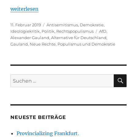
„Rechter Ideologe und schlechter Soziologe. Alexa
weiterlesen
Veröffentlicht
Kategorien
11. Februar 2019
Antisemitismus
,
Demokratie
,
am
Schlagwörter
Ideologiekritik
,
Politik
,
Rechtspopulismus
AfD
,
Alexander Gauland
,
Alternative für Deutschland
,
Gauland
,
Neue Rechte
,
Populismus und Demokratie
SU
Suche
nach:
NEUESTE BEITRÄGE
Provincializing Frankfurt.