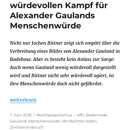
würdevollen Kampf für
Alexander Gaulands
Menschenwürde
Nicht nur Jochen Bittner zeigt sich empört über die
Verbreitung eines Bildes von Alexander Gauland in
Badehose. Aber es besteht kein Anlass zur Sorge:
Auch wenn Gauland wenig würdevoll dargestellt
wird und Bittner nicht sehr würdevoll agiert, ist
ihre Menschenwürde doch nicht gefährdet.
„Aber wir sind doch alle ratlos! Über den wenig w
weiterlesen
Veröffentlicht
Kategorien
Schlagwörter
7. Juni 2018
Rechtspopulismus
AfD
,
Bademode
,
am
Gauland
,
Menschenwürde
,
Mit Rechten reden
,
Zivilisationsbruch