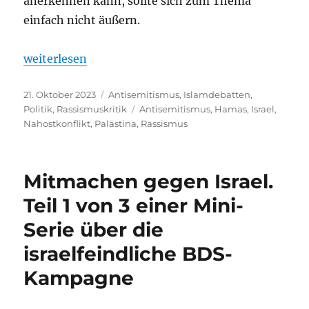
anerkennen kann, sollte sich zum Thema
einfach nicht äußern.
„10 Punkte zur Debatte um das Massaker vom 7. Ok
weiterlesen
Veröffentlicht
Kategorien
21. Oktober 2023
Antisemitismus
,
Islamdebatten
,
am
Schlagwörter
Politik
,
Rassismuskritik
Antisemitismus
,
Hamas
,
Israel
,
Nahostkonflikt
,
Palästina
,
Rassismus
Mitmachen gegen Israel.
Teil 1 von 3 einer Mini-
Serie über die
israelfeindliche BDS-
Kampagne