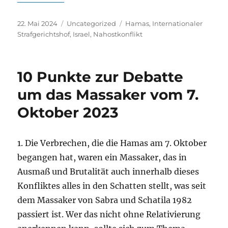
Veröffentlicht
Kategorien
Schlagwörter
22. Mai 2024
Uncategorized
Hamas
,
Internationaler
am
Strafgerichtshof
,
Israel
,
Nahostkonflikt
10 Punkte zur Debatte
um das Massaker vom 7.
Oktober 2023
1. Die Verbrechen, die die Hamas am 7. Oktober
begangen hat, waren ein Massaker, das in
Ausmaß und Brutalität auch innerhalb dieses
Konfliktes alles in den Schatten stellt, was seit
dem Massaker von Sabra und Schatila 1982
passiert ist. Wer das nicht ohne Relativierung