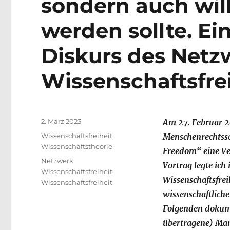
sondern auch wi
werden sollte. E
Diskurs des Netz
Wissenschaftsfre
Veröffentlicht
2. März 2023
Am 27. Februar 2
am
Kategorien
Wissenschaftsfreiheit
,
Menschenrechtssc
Wissenschaftstheorie
Freedom“ eine Ve
Schlagwörter
Netzwerk
Vortrag legte ic
Wissenschaftsfreiheit
,
Wissenschaftsfrei
Wissenschaftsfreiheit
wissenschaftliche
Folgenden dokume
übertragene) Ma