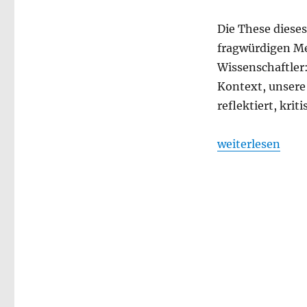
Die These dieses
fragwürdigen Mem
Wissenschaftler
Kontext, unsere 
reflektiert, krit
„„We live in a s
weiterlesen