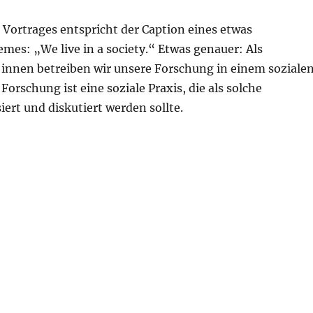
 Vortrages entspricht der Caption eines etwas
es: „We live in a society.“ Etwas genauer: Als
:innen betreiben wir unsere Forschung in einem soziale
Forschung ist eine soziale Praxis, die als solche
isiert und diskutiert werden sollte.
ociety.“ Warum moralische und politische Kritik an Wis