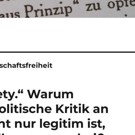
chaftsfreiheit
iety.“ Warum
litische Kritik an
t nur legitim ist,