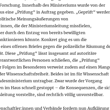
 Forschung. Innerhalb des Ministeriums wurde von der
us eine „Prüfung“ in Auftrag gegeben. „Geprüft“ werde
politische Meinungsäußerungen von
innen, die der Ministeriumsleitung missfielen,
der durch den Entzug von bereits bewilligten
anktionieren könnte. Konkret ging es um die
eines offenen Briefes gegen die polizeiliche Räumung d
ät. Diese „Prüfung“ lässt insgesamt auf autoritäre
erantwortlichen Personen schließen, die „Prüfung“
er Folgen im Besonderen verweist zudem auf einen Mang
er Wissenschaftsfreiheit. Beides ist im für Wissenschaft
desministerium untragbar. Zwar wurde der Vorgang
en im Haus schnell gestoppt – die Konsequenzen, die si
eitung vorstellte, sind rechtlich völlig unvorstellbar.
enschaftler:innen und Verbände fordern nun Aufklärung