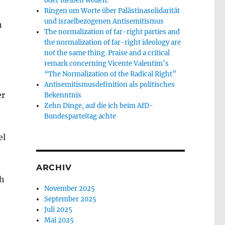
oder bleiben wollen.
Ringen um Worte über Palästinasolidarität
und israelbezogenen Antisemitismus
n
The normalization of far-right parties and
the normalization of far-right ideology are
not the same thing. Praise and a critical
remark concerning Vicente Valentim’s
“The Normalization of the Radical Right”
Antisemitismusdefinition als politisches
er
Bekenntnis
Zehn Dinge, auf die ich beim AfD-
Bundesparteitag achte
el
ARCHIV
ch
November 2025
September 2025
Juli 2025
Mai 2025