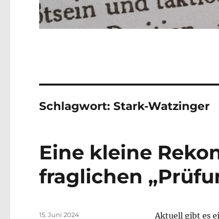
Schlagwort:
Stark-Watzinger
Eine kleine Rekon
fraglichen „Prüf
Veröffentlicht
15. Juni 2024
Aktuell gibt es