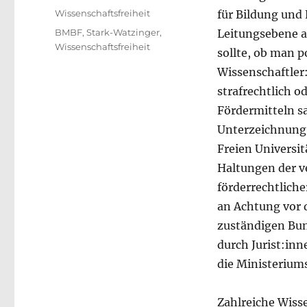
am
Kategorien
Wissenschaftsfreiheit
für Bildung und
Schlagwörter
BMBF
,
Stark-Watzinger
,
Leitungsebene a
Wissenschaftsfreiheit
sollte, ob man 
Wissenschaftler:
strafrechtlich o
Fördermitteln s
Unterzeichnung 
Freien Universit
Haltungen der v
förderrechtlich
an Achtung vor d
zuständigen Bun
durch Jurist:inn
die Ministeriumsl
Zahlreiche Wiss