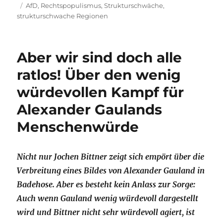
am
Schlagwörter
AfD
,
Rechtspopulismus
,
Strukturschwäche
,
strukturschwache Regionen
Aber wir sind doch alle
ratlos! Über den wenig
würdevollen Kampf für
Alexander Gaulands
Menschenwürde
Nicht nur Jochen Bittner zeigt sich empört über die
Verbreitung eines Bildes von Alexander Gauland in
Badehose. Aber es besteht kein Anlass zur Sorge:
Auch wenn Gauland wenig würdevoll dargestellt
wird und Bittner nicht sehr würdevoll agiert, ist