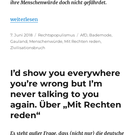
ihre Menschenwürde doch nicht gefährdet.
„Aber wir sind doch alle ratlos! Über den wenig w
weiterlesen
Veröffentlicht
Kategorien
Schlagwörter
7. Juni 2018
Rechtspopulismus
AfD
,
Bademode
,
am
Gauland
,
Menschenwürde
,
Mit Rechten reden
,
Zivilisationsbruch
I’d show you everywhere
you’re wrong but I’m
never talking to you
again. Über „Mit Rechten
reden“
Es steht außer Frage, dass (nicht nur) die deutsche