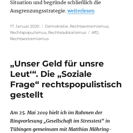
Situation und begründe schließlich die
„Wer mit der Matrjoschka-Pu
Ausgrenzungsstrategie.
weiterlesen
Veröffentlicht
Kategorien
17. Januar 2020
Demokratie
,
Rechtsextremismus
,
am
Schlagwörter
Rechtspopulismus
,
Rechtsradikalismus
AfD
,
Rechtsextremismus
„Unser Geld für unsre
Leut‘“. Die „Soziale
Frage“ rechtspopulistisch
gestellt
Am 25. Mai 2019 hielt ich im Rahmen der
Ringvorlesung „Gesellschaft im Stresstest“ in
Tübingen gemeinsam mit Matthias Möhring-