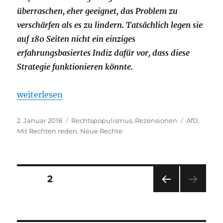
überraschen, eher geeignet, das Problem zu
verschärfen als es zu lindern. Tatsächlich legen sie
auf 180 Seiten nicht ein einziges
erfahrungsbasiertes Indiz dafür vor, dass diese
Strategie funktionieren könnte.
„I’d show you everywhere you’re wrong but I’m neve
weiterlesen
Veröffentlicht
Kategorien
Schlagwört
2. Januar 2018
Rechtspopulismus
,
Rezensionen
AfD
,
am
Mit Rechten reden
,
Neue Rechte
Seitennummerierung
SEITE
2
VOR
der
HERI
GE