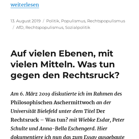
„„Unser Geld für unsre Leut‘“. Die „Soziale Frage“ r
weiterlesen
Veröffentlicht
Kategorien
13. August 2019
Politik
,
Populismus
,
Rechtspopulismus
am
Schlagwörter
AfD
,
Rechtspopulismus
,
Sozialpolitik
Auf vielen Ebenen, mit
vielen Mitteln. Was tun
gegen den Rechtsruck?
Am 6. März 2019 diskutierte ich im Rahmen des
Philosophischen Aschermittwoch
an der
Universität Bielefeld unter dem Titel
Der
Rechtsruck – Was tun?
mit Wiebke Esdar, Peter
Schulte und Anna-Bella Eschengerd. Hier
dokumentiere ich nun das zum Essay ausgebaute