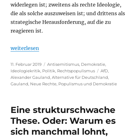
widerlegen ist; zweitens als rechte Ideologie,
die als solche auszuweisen ist; und drittens als
strategische Herausforderung, auf die zu
reagieren ist.
„Rechter Ideologe und schlechter Soziologe. Alexa
weiterlesen
Veröffentlicht
Kategorien
11. Februar 2019
Antisemitismus
,
Demokratie
,
am
Schlagwörter
Ideologiekritik
,
Politik
,
Rechtspopulismus
AfD
,
Alexander Gauland
,
Alternative für Deutschland
,
Gauland
,
Neue Rechte
,
Populismus und Demokratie
Eine strukturschwache
These. Oder: Warum es
sich manchmal lohnt,