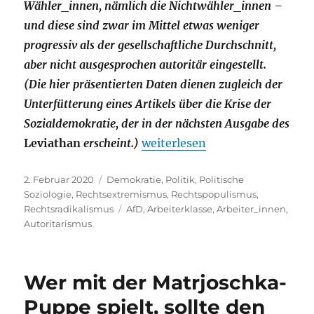
Wähler_innen, nämlich die Nichtwähler_innen –
und diese sind zwar im Mittel etwas weniger
progressiv als der gesellschaftliche Durchschnitt,
aber nicht ausgesprochen autoritär eingestellt.
(Die hier präsentierten Daten dienen zugleich der
Unterfütterung eines Artikels über die Krise der
Sozialdemokratie, der in der nächsten Ausgabe des
„Die Arbeiter_innen, der Autor
Leviathan
erscheint.)
weiterlesen
Veröffentlicht
Kategorien
2. Februar 2020
Demokratie
,
Politik
,
Politische
am
Soziologie
,
Rechtsextremismus
,
Rechtspopulismus
,
Schlagwörter
Rechtsradikalismus
AfD
,
Arbeiterklasse
,
Arbeiter_innen
,
Autoritarismus
Wer mit der Matrjoschka-
Puppe spielt, sollte den