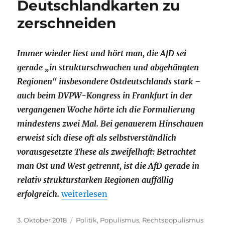
Deutschlandkarten zu
zerschneiden
Immer wieder liest und hört man, die AfD sei
gerade „in strukturschwachen und abgehängten
Regionen“ insbesondere Ostdeutschlands stark –
auch beim DVPW-Kongress in Frankfurt in der
vergangenen Woche hörte ich die Formulierung
mindestens zwei Mal. Bei genauerem Hinschauen
erweist sich diese oft als selbstverständlich
vorausgesetzte These als zweifelhaft: Betrachtet
man Ost und West getrennt, ist die AfD gerade in
relativ strukturstarken Regionen auffällig
„Eine strukturschwache These. Oder: Wa
erfolgreich.
weiterlesen
Veröffentlicht
Kategorien
3. Oktober 2018
Politik
,
Populismus
,
Rechtspopulismus