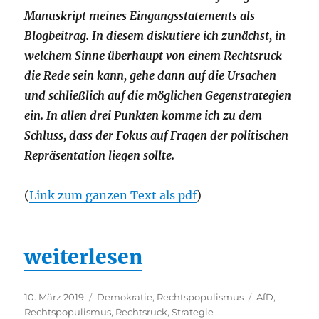
Manuskript meines Eingangsstatements als
Blogbeitrag. In diesem diskutiere ich zunächst, in
welchem Sinne überhaupt von einem Rechtsruck
die Rede sein kann, gehe dann auf die Ursachen
und schließlich auf die möglichen Gegenstrategien
ein. In allen drei Punkten komme ich zu dem
Schluss, dass der Fokus auf Fragen der politischen
Repräsentation liegen sollte.
(
Link zum ganzen Text als pdf
)
„Auf vielen Ebenen, mit viel
weiterlesen
Veröffentlicht
Kategorien
Schlagwörter
10. März 2019
Demokratie
,
Rechtspopulismus
AfD
,
am
Rechtspopulismus
,
Rechtsruck
,
Strategie