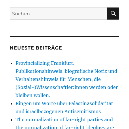
Beiträge
SEIT
E
SU
Suche
nach:
NEUESTE BEITRÄGE
Provincializing Frankfurt.
Publikationshinweis, biografische Notiz und
Verhaltenshinweis für Menschen, die
(Sozial-)Wissenschaftler:innen werden oder
bleiben wollen.
Ringen um Worte über Palästinasolidarität
und israelbezogenen Antisemitismus
The normalization of far-right parties and
the normalization of far-right ideology are