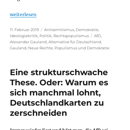
„Rechter Ideologe und schlechter Soziologe. Alexa
weiterlesen
Veröffentlicht
Kategorien
11. Februar 2019
Antisemitismus
,
Demokratie
,
am
Schlagwörter
Ideologiekritik
,
Politik
,
Rechtspopulismus
AfD
,
Alexander Gauland
,
Alternative für Deutschland
,
Gauland
,
Neue Rechte
,
Populismus und Demokratie
Eine strukturschwache
These. Oder: Warum es
sich manchmal lohnt,
Deutschlandkarten zu
zerschneiden