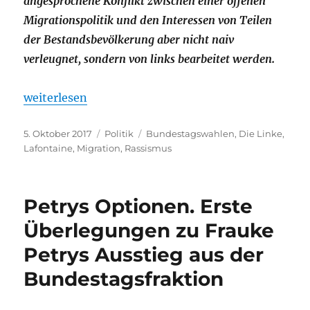
angesprochene Konflikt zwischen einer offenen
Migrationspolitik und den Interessen von Teilen
der Bestandsbevölkerung aber
nicht naiv
verleugnet, sondern von links bearbeitet werden.
„Interessenkonflikte sollten nicht verleugnet, son
weiterlesen
Veröffentlicht
Kategorien
Schlagwörter
5. Oktober 2017
Politik
Bundestagswahlen
,
Die Linke
,
am
Lafontaine
,
Migration
,
Rassismus
Petrys Optionen. Erste
Überlegungen zu Frauke
Petrys Ausstieg aus der
Bundestagsfraktion