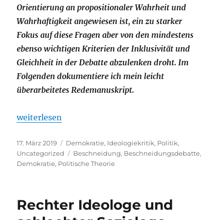
Orientierung an propositionaler Wahrheit und
Wahrhaftigkeit angewiesen ist, ein zu starker
Fokus auf diese Fragen aber von den mindestens
ebenso wichtigen Kriterien der Inklusivität und
Gleichheit in der Debatte abzulenken droht. Im
Folgenden dokumentiere ich mein leicht
überarbeitetes Redemanuskript.
„Die Wahrheit ist nicht genug. Eine kleine politis
weiterlesen
Veröffentlicht
Kategorien
17. März 2019
Demokratie
,
Ideologiekritik
,
Politik
,
am
Schlagwörter
Uncategorized
Beschneidung
,
Beschneidungsdebatte
,
Demokratie
,
Politische Theorie
Rechter Ideologe und