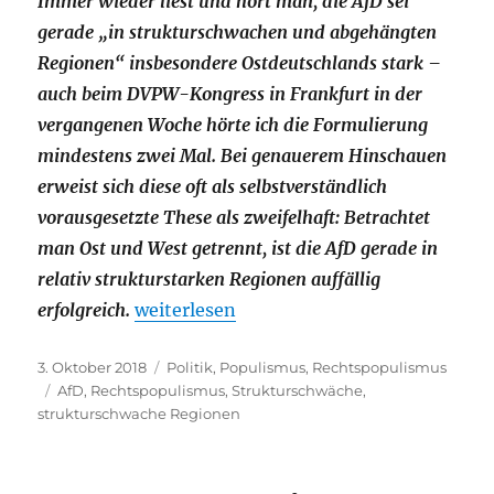
Immer wieder liest und hört man, die AfD sei
gerade „in strukturschwachen und abgehängten
Regionen“ insbesondere Ostdeutschlands stark –
auch beim DVPW-Kongress in Frankfurt in der
vergangenen Woche hörte ich die Formulierung
mindestens zwei Mal. Bei genauerem Hinschauen
erweist sich diese oft als selbstverständlich
vorausgesetzte These als zweifelhaft: Betrachtet
man Ost und West getrennt, ist die AfD gerade in
relativ strukturstarken Regionen auffällig
„Eine strukturschwache These. Oder: Wa
erfolgreich.
weiterlesen
Veröffentlicht
Kategorien
3. Oktober 2018
Politik
,
Populismus
,
Rechtspopulismus
am
Schlagwörter
AfD
,
Rechtspopulismus
,
Strukturschwäche
,
strukturschwache Regionen