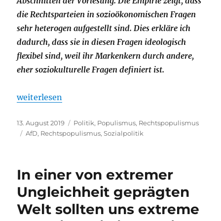
Abschnitten der Vorlesung. Die Empirie zeigt, dass
die Rechtsparteien in sozioökonomischen Fragen
sehr heterogen aufgestellt sind. Dies erkläre ich
dadurch, dass sie in diesen Fragen ideologisch
flexibel sind, weil ihr Markenkern durch andere,
eher soziokulturelle Fragen definiert ist.
„„Unser Geld für unsre Leut‘“. Die „Soziale Frage“ r
weiterlesen
Veröffentlicht
Kategorien
13. August 2019
Politik
,
Populismus
,
Rechtspopulismus
am
Schlagwörter
AfD
,
Rechtspopulismus
,
Sozialpolitik
In einer von extremer
Ungleichheit geprägten
Welt sollten uns extreme