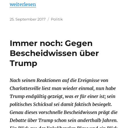
„Petrys Optionen. Erste Überlegungen zu Frauke Pet
weiterlesen
Veröffentlicht
Kategorien
25. September 2017
Politik
am
Immer noch: Gegen
Bescheidwissen über
Trump
Nach seinen Reaktionen auf die Ereignisse von
Charlottesville liest man wieder einmal, nun habe
Trump endgültig gezeigt, was er für einer ist; sein
politisches Schicksal sei damit faktisch besiegelt.
Genau dieses vorschnelle Bescheidwissen prägt die
Debatte über Trump schon sein anderthalb Jahren.