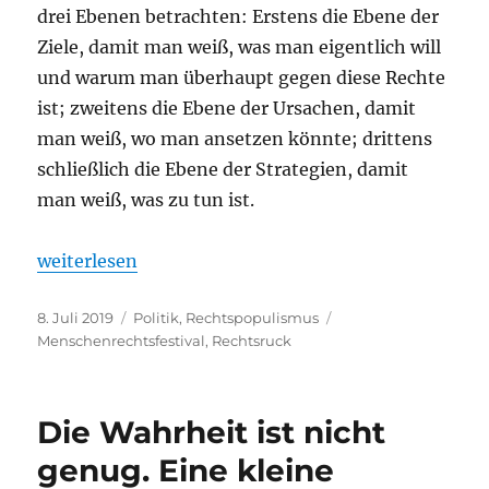
drei Ebenen betrachten: Erstens die Ebene der
Ziele, damit man weiß, was man eigentlich will
und warum man überhaupt gegen diese Rechte
ist; zweitens die Ebene der Ursachen, damit
man weiß, wo man ansetzen könnte; drittens
schließlich die Ebene der Strategien, damit
man weiß, was zu tun ist.
„In einer von extremer Ungleichheit geprägten Wel
weiterlesen
Veröffentlicht
Kategorien
Schlagwörter
8. Juli 2019
Politik
,
Rechtspopulismus
am
Menschenrechtsfestival
,
Rechtsruck
Die Wahrheit ist nicht
genug. Eine kleine