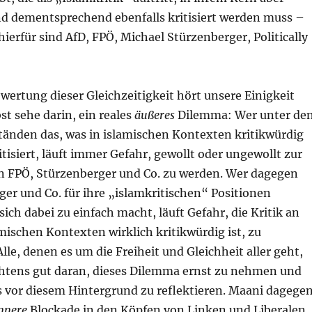
und dementsprechend ebenfalls kritisiert werden muss –
ierfür sind AfD, FPÖ, Michael Stürzenberger, Politically
wertung dieser Gleichzeitigkeit hört unsere Einigkeit
bst sehe darin, ein reales
äußeres
Dilemma: Wer unter de
nden das, was in islamischen Kontexten kritikwürdig
ritisiert, läuft immer Gefahr, gewollt oder ungewollt zur
 FPÖ, Stürzenberger und Co. zu werden. Wer dagegen
er und Co. für ihre „islamkritischen“ Positionen
 sich dabei zu einfach macht, läuft Gefahr, die Kritik an
mischen Kontexten wirklich kritikwürdig ist, zu
lle, denen es um die Freiheit und Gleichheit aller geht,
htens gut daran, dieses Dilemma ernst zu nehmen und
s vor diesem Hintergrund zu reflektieren. Maani dagege
nnere
Blockade in den Köpfen von Linken und Liberalen