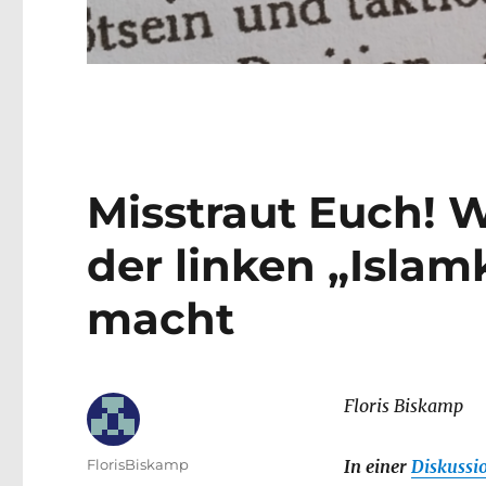
Misstraut Euch!
der linken „Islamk
macht
Floris Biskamp
Autor
FlorisBiskamp
In einer
Diskussi