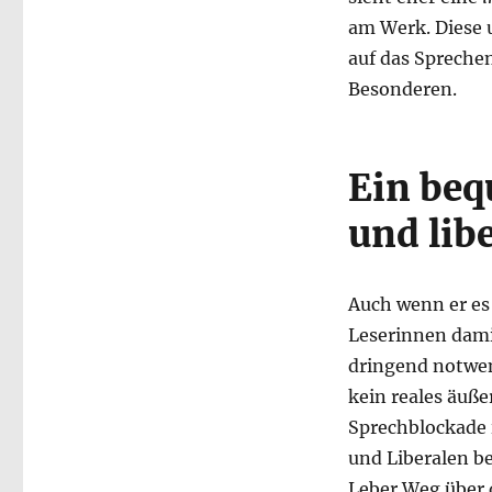
am Werk. Diese 
auf das Spreche
Besonderen.
Ein beq
und lib
Auch wenn er es
Leserinnen dami
dringend notwe
kein reales äuße
Sprechblockade 
und Liberalen be
Leber Weg über 