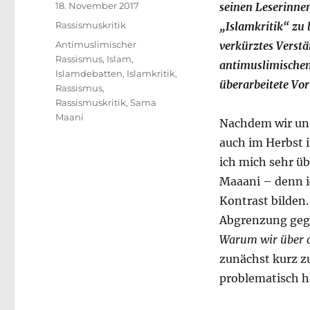
Veröffentlicht
18. November 2017
seinen Leserinne
am
Kategorien
Rassismuskritik
„Islamkritik“ zu 
Schlagwörter
Antimuslimischer
verkürztes Verst
Rassismus
,
Islam
,
antimuslimischem
Islamdebatten
,
Islamkritik
,
überarbeitete Vo
Rassismus
,
Rassismuskritik
,
Sama
Maani
Nachdem wir uns
auch im Herbst 
ich mich sehr ü
Maaani – denn i
Kontrast bilden
Abgrenzung gege
Warum wir über d
zunächst kurz z
problematisch h