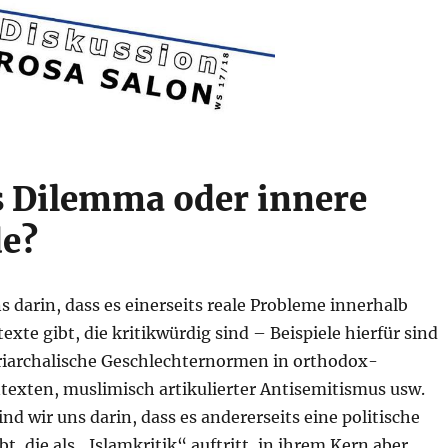
 Dilemma oder innere
de?
ns darin, dass es einerseits reale Probleme innerhalb
exte gibt, die kritikwürdig sind – Beispiele hierfür sind
riarchalische Geschlechternormen in orthodox-
texten, muslimisch artikulierter Antisemitismus usw.
ind wir uns darin, dass es andererseits eine politische
t, die als „Islamkritik“ auftritt, in ihrem Kern aber