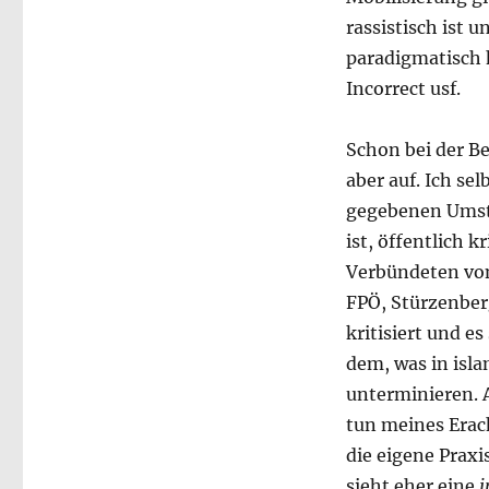
rassistisch ist 
paradigmatisch h
Incorrect usf.
Schon bei der Be
aber auf. Ich sel
gegebenen Umstä
ist, öffentlich k
Verbündeten von
FPÖ, Stürzenberg
kritisiert und es
dem, was in isla
unterminieren. A
tun meines Erac
die eigene Praxi
sieht eher eine
i