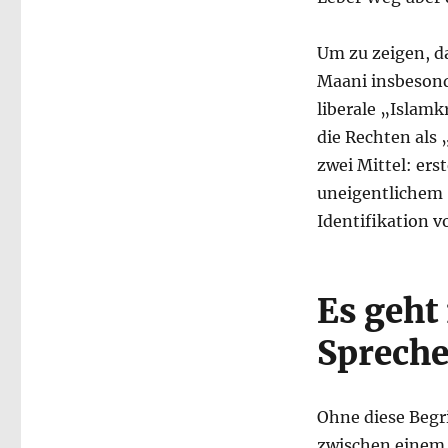
Um zu zeigen, da
Maani insbesonde
liberale „Islamk
die Rechten als 
zwei Mittel: er
uneigentlichem 
Identifikation v
Es geht
Sprech
Ohne diese Begr
zwischen einem 