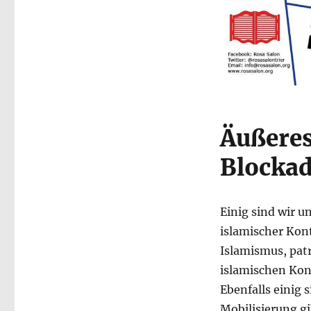
Äußeres
Blocka
Einig sind wir u
islamischer Kont
Islamismus, pat
islamischen Kon
Ebenfalls einig s
Mobilisierung gib