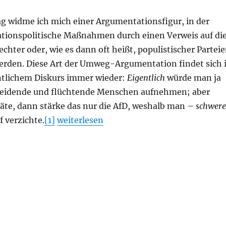
ag widme ich mich einer Argumentationsfigur, in der
rationspolitische Maßnahmen durch einen Verweis auf di
echter oder, wie es dann oft heißt, populistischer Partei
werden. Diese Art der Umweg-Argumentation findet sich 
entlichem Diskurs immer wieder:
Eigentlich
würde man ja
leidende und flüchtende Menschen aufnehmen; aber
äte, dann stärke das nur die AfD, weshalb man –
schwer
„Der „Populismus“ als Ausrede. Über eini
 verzichte.
[1]
weiterlesen