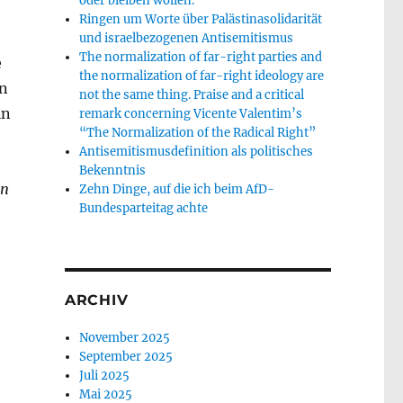
oder bleiben wollen.
Ringen um Worte über Palästinasolidarität
und israelbezogenen Antisemitismus
The normalization of far-right parties and
e
the normalization of far-right ideology are
en
not the same thing. Praise and a critical
in
remark concerning Vicente Valentim’s
“The Normalization of the Radical Right”
Antisemitismusdefinition als politisches
Bekenntnis
en
Zehn Dinge, auf die ich beim AfD-
Bundesparteitag achte
ge Rechtfertigungsversuche migrationspolitischer Restr
ARCHIV
November 2025
September 2025
Juli 2025
Mai 2025