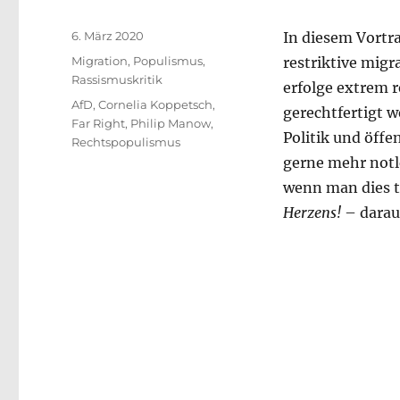
Veröffentlicht
6. März 2020
In diesem Vortr
am
Kategorien
Migration
,
Populismus
,
restriktive mig
Rassismuskritik
erfolge extrem r
Schlagwörter
AfD
,
Cornelia Koppetsch
,
gerechtfertigt 
Far Right
,
Philip Manow
,
Politik und öff
Rechtspopulismus
gerne mehr not
wenn man dies t
Herzens!
– darauf