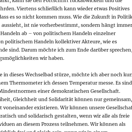
tärkt, kann sie den Fortschritt rückabwickeln und die
rden. Viertens schließlich kann wieder etwas Positives
ass es so nicht kommen muss. Wie die Zukunft in Politi
t aussieht, ist nie vorherbestimmt, sondern hängt imme
 Handeln ab – von politischem Handeln einzelner
n politischem Handeln kollektiver Akteure, wie es
de sind. Darum möchte ich zum Ende darüber sprechen
smöglichkeiten wir haben.
le in dieses Wechselbad stürze, möchte ich aber noch kur
hem Thermometer ich dessen Temperatur messe. Es sind
 Mindestnormen einer demokratischen Gesellschaft.
iheit, Gleichheit und Solidarität können nur gemeinsam
t voneinander existieren. Wir können unsere Gesellscha
tisch und solidarisch gestalten, wenn wir alle als freie
ividuen an diesem Prozess teilnehmen. Wir können als