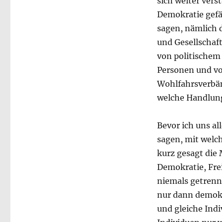
sich weiter vers
Demokratie gefäh
sagen, nämlich d
und Gesellschaf
von politischem
Personen und vo
Wohlfahrsverbän
welche Handlung
Bevor ich uns al
sagen, mit welc
kurz gesagt die
Demokratie, Fre
niemals getrenn
nur dann demokra
und gleiche Ind