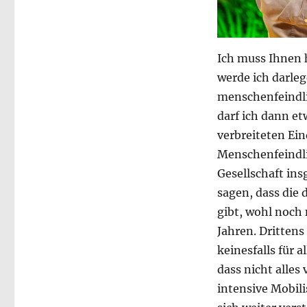
Ich muss Ihnen 
werde ich darleg
menschenfeindli
darf ich dann e
verbreiteten Ein
Menschenfeindli
Gesellschaft in
sagen, dass die 
gibt, wohl noch n
Jahren. Drittens
keinesfalls für 
dass nicht alles
intensive Mobil