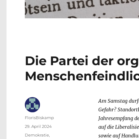
Die Partei der or
Menschenfeindlic
Am Samstag durft
Gefahr? Standor
Autor
FlorisBiskamp
Jahresempfang de
Veröffentlicht
29. April 2024
auf die Liberalis
am
Kategorien
Demokratie
,
sowie auf Handlu