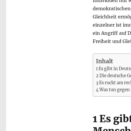
Individuen nur w
demokratischen 
Gleichheit ermög
einzelner ist im
ein Angriff auf 
Freiheit und Gle
Inhalt
1 Es gibt in Deu
2 Die deutsche G
3 Es ruckt am re
4 Was tun gegen 
1 Es gi