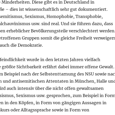
e Minderheiten. Diese gibt es in Deutschland in
e – dies ist wissenschaftlich sehr gut dokumentiert.
semitismus, Sexismus, Homophobie, Transphobie,
lchauvinismus usw. sind real. Und sie führen dazu, dass
en erheblicher Bevölkerungsteile verschlechtert werden
troffenen Gruppen somit die gleiche Freiheit verweiger
 auch die Demokratie.
indlichkeit wurde in den letzten Jahren vielfach
e größte Sichtbarkeit erfährt dabei immer offene Gewalt.
m Beispiel nach der Selbstenttarnung des NSU sowie na
en und antisemitischen Attentaten in München, Halle un
ird auch intensiv über die nicht offen gewaltsamen
ismus, Sexismus usw. gesprochen, zum Beispiel in For
en in den Köpfen, in Form von gängigen Aussagen in
skurs oder Alltagssprache sowie in Form von