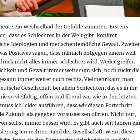
heute ein Wechselbad der Gefühle zumuten. Erstens
en, dass es Schlechtes in der Welt gibt, konkret
che Ideologien und menschenfeindliche Gewalt. Zweite
twas Positives sagen, dass nämlich entgegen einem weit
druck nicht alles immer schlechter wird. Weder greifen
chkeit und Gewalt immer weiter um sich, noch rückt die
sgesamt immer weiter nach rechts. Vielmehr kann man
deutsche Gesellschaft bei allem Schlechten, das es in ihr
ie so vielfältig, offen und liberal war wie in den letzten
 muss ich leider ausführen, dass wir diesen Fortschritt
alle Zukunft als gegeben voraussetzen dürfen. Nicht nur,
 von selbst immer besser wird. Es gibt auch seit Jahren ei
isierung am rechten Rand der Gesellschaft. Wenn diese