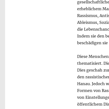
gesellschaftlich
erheblichem Maß
Rassismus, Anti
Ableismus, Sozia
die Lebenschanc
Indem sie den be
beschädigen sie
Diese Menschenfe
thematisiert. Di
Dies geschah zu
den rassistisch
Hanau. Jedoch w
Formen von Rass
von Einstellung
öffentlichem Di